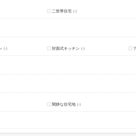
二世帯住宅
(-)
ン
対面式キッチン
(-)
(-)
閑静な住宅地
(-)