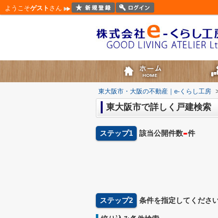
ようこそ
ゲスト
さん
東大阪市・大阪の不動産｜e-くらし工房
東大阪市で詳しく戸建検索
-
ステップ1
該当公開件数
件
ステップ2
条件を指定してくださ