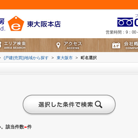
営業時間：9：00～
>
(戸建(売買))地域から探す
>
東大阪市
>
町名選択
-
い。該当件数
件