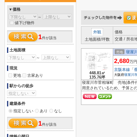
▼価格
～
値下げ物件
外観
価格
1
件が該当
交通 / 所在
土地面積/坪数
土地面積
寝屋川
売地
～
2,680
万
現況
京阪本線
「
448.81㎡
大阪府
寝屋川
更地
古家あり
135.76坪
寝屋川市菅相塚町 売地(条件
駅からの徒歩
用意されているため、予算との
建築条件
指定しない
あり
なし
1
件が該当
情報公開日