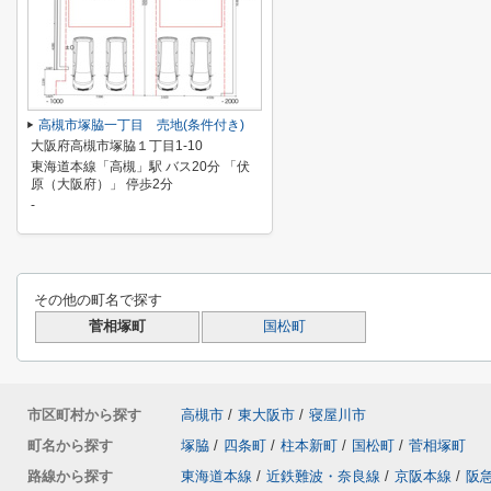
高槻市塚脇一丁目 売地(条件付き)
大阪府高槻市塚脇１丁目1-10
東海道本線「高槻」駅 バス20分 「伏
原（大阪府）」 停歩2分
-
その他の町名で探す
菅相塚町
国松町
市区町村から探す
高槻市
/
東大阪市
/
寝屋川市
町名から探す
塚脇
/
四条町
/
柱本新町
/
国松町
/
菅相塚町
路線から探す
東海道本線
/
近鉄難波・奈良線
/
京阪本線
/
阪