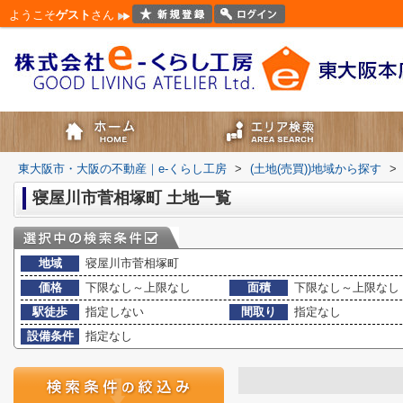
ようこそ
ゲスト
さん
東大阪市・大阪の不動産｜e-くらし工房
>
(土地(売買))地域から探す
>
寝屋川市菅相塚町 土地一覧
地域
寝屋川市菅相塚町
価格
下限なし～上限なし
面積
下限なし～上限なし
駅徒歩
指定しない
間取り
指定なし
設備条件
指定なし