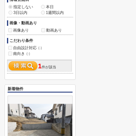
指定しない
本日
3日以内
1週間以内
画像・動画あり
画像あり
動画あり
こだわり条件
自由設計対応
(-)
南向き
(-)
1
件が該当
新着物件