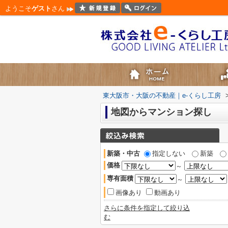
ようこそ
ゲスト
さん
東大阪市・大阪の不動産｜e-くらし工房
地図からマンション探し
新築・中古
指定しない
新築
価格
～
専有面積
～
画像あり
動画あり
さらに条件を指定して絞り込
む