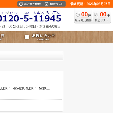
最終更新：2026年08月07日
00
00
件
件
最近見た物件
検討リスト
21：00
定休日：水曜日・第２第4火曜日
/3LDK
4K/4DK/4LDK
5K以上