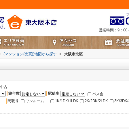
営業時間：9：00～
>
(マンション(売買))地図から探す
>
大阪市北区
中古
築年数
駅徒歩
バス含
間取り
ワンルーム
1K/1DK/1LDK
2K/2DK/2LDK
3K/3DK