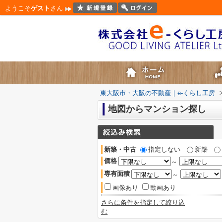
ようこそ
ゲスト
さん
東大阪市・大阪の不動産｜e-くらし工房
地図からマンション探し
新築・中古
指定しない
新築
価格
～
専有面積
～
画像あり
動画あり
さらに条件を指定して絞り込
む