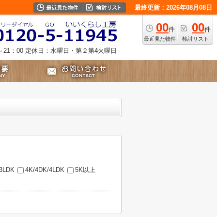
最終更新：2026年08月08日
00
00
件
件
最近見た物件
検討リスト
21：00
定休日：水曜日・第２第4火曜日
/3LDK
4K/4DK/4LDK
5K以上