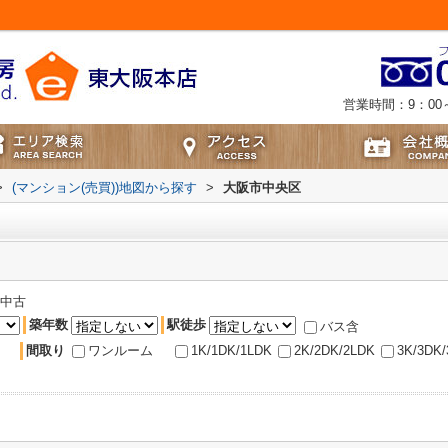
営業時間：9：00～
>
(マンション(売買))地図から探す
>
大阪市中央区
中古
築年数
駅徒歩
バス含
間取り
ワンルーム
1K/1DK/1LDK
2K/2DK/2LDK
3K/3DK