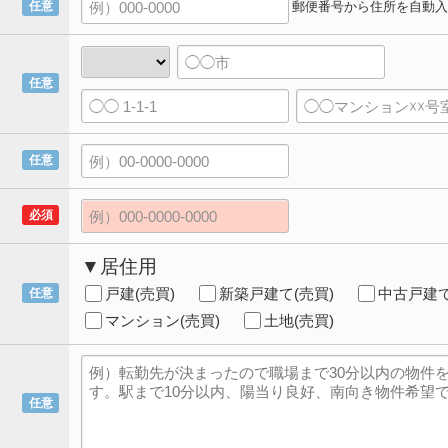
郵便番号から住所を自動入
任意
任意
任意
必須
▼居住用
戸建(売買)
新築戸建て(売買)
中古戸建て
任意
マンション(売買)
土地(売買)
任意