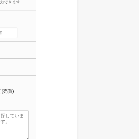
力できます
(売買)