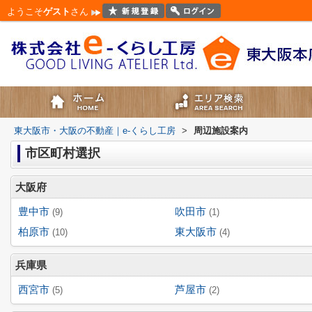
ようこそ
ゲスト
さん
東大阪市・大阪の不動産｜e-くらし工房
>
周辺施設案内
市区町村選択
大阪府
豊中市
吹田市
(9)
(1)
柏原市
東大阪市
(10)
(4)
兵庫県
西宮市
芦屋市
(5)
(2)