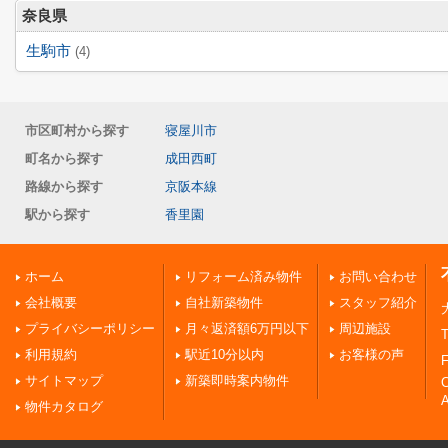
奈良県
生駒市
(4)
市区町村から探す
寝屋川市
町名から探す
成田西町
路線から探す
京阪本線
駅から探す
香里園
ホーム
リフォーム済み物件
お問い合わせ
会社概要
自社新築物件
スタッフ紹介
プライバシーポリシー
月々返済額6万円以下
周辺施設
T
利用規約
駅近10分以内
お客様の声
F
サイトマップ
新築即時案内物件
A
物件カタログ