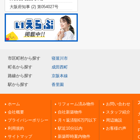
大阪府知事 (2) 第054027号
市区町村から探す
寝屋川市
町名から探す
成田西町
路線から探す
京阪本線
駅から探す
香里園
ホーム
リフォーム済み物件
お問い合わせ
会社概要
自社新築物件
スタッフ紹介
プライバシーポリシー
月々返済額6万円以下
周辺施設
T
利用規約
駅近10分以内
お客様の声
F
サイトマップ
新築即時案内物件