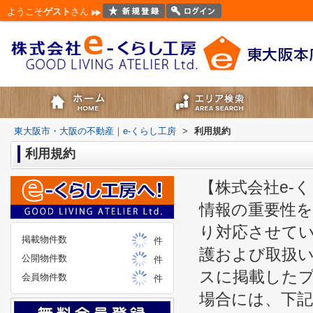
ようこそ
ゲスト
さん
東大阪市・大阪の不動産｜e-くらし工房
>
利用規約
利用規約
【株式会社e-
情報の重要性
り対応させて
掲載物件数
件
護および取扱
公開物件数
件
スに掲載した
会員物件数
件
場合には、下