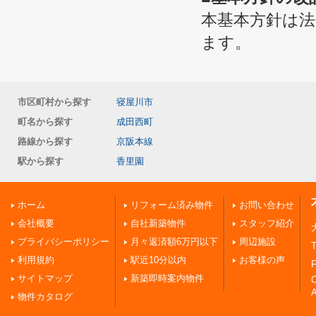
本基本方針は
ます。
市区町村から探す
寝屋川市
町名から探す
成田西町
路線から探す
京阪本線
駅から探す
香里園
ホーム
リフォーム済み物件
お問い合わせ
会社概要
自社新築物件
スタッフ紹介
プライバシーポリシー
月々返済額6万円以下
周辺施設
T
利用規約
駅近10分以内
お客様の声
F
サイトマップ
新築即時案内物件
A
物件カタログ