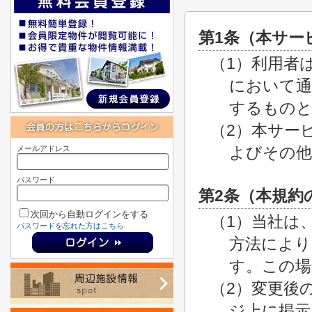
第1条（本サー
（1）利用者
において通
するもの
（2）本サー
よびその他
メールアドレス
パスワード
第2条（本規約
次回から自動ログインをする
（1）当社は
パスワードを忘れた方はこちら
方法により
す。この場
（2）変更後
ジ上に掲示