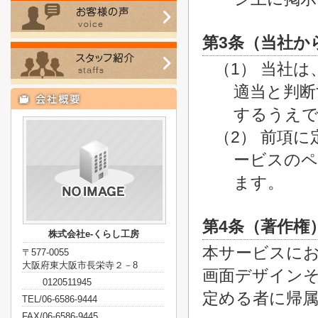
第3条（当社か
（1） 当社
適当と判断
するうえで
（2） 前項
ービスのペ
ます。
第4条（著作権
株式会社e-くらし工房
本サービスに
〒577-0055
大阪府東大阪市長栄寺２－8
画面デザイン
0120511945
定める者に帰
TEL/06-6586-9444
FAX/06-6586-9445