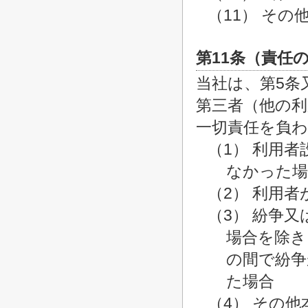
（11） そ
第11条（責任
当社は、第5条
第三者（他の
一切責任を負
（1） 利用
なかった場
（2） 利用
（3） 紛争
場合を除き
の間で紛争
た場合
（4） その