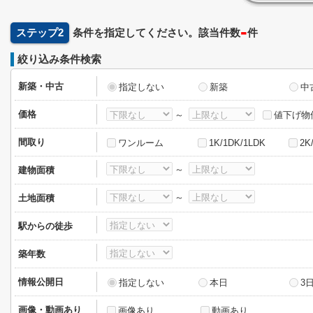
-
ステップ2
条件を指定してください。該当件数
件
絞り込み条件検索
新築・中古
指定しない
新築
中
価格
～
値下げ物
間取り
ワンルーム
1K/1DK/1LDK
2K
～
建物面積
～
土地面積
駅からの徒歩
築年数
情報公開日
指定しない
本日
3
画像・動画あり
画像あり
動画あり