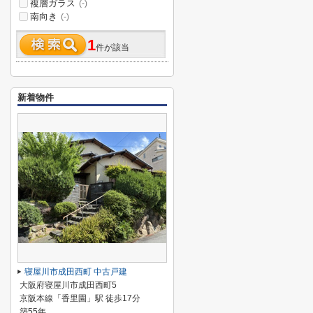
複層ガラス
(-)
南向き
(-)
1
件が該当
新着物件
寝屋川市成田西町 中古戸建
大阪府寝屋川市成田西町5
京阪本線「香里園」駅 徒歩17分
築55年