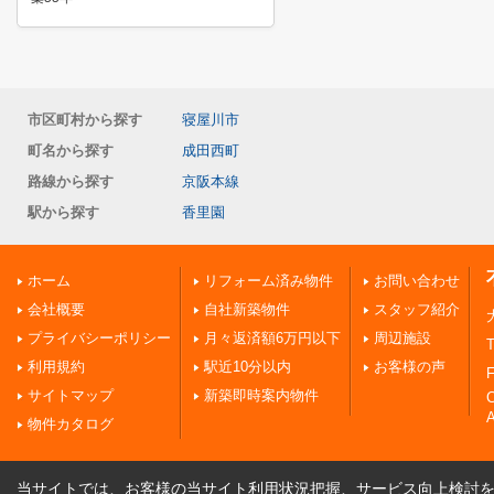
市区町村から探す
寝屋川市
町名から探す
成田西町
路線から探す
京阪本線
駅から探す
香里園
ホーム
リフォーム済み物件
お問い合わせ
会社概要
自社新築物件
スタッフ紹介
プライバシーポリシー
月々返済額6万円以下
周辺施設
T
利用規約
駅近10分以内
お客様の声
F
サイトマップ
新築即時案内物件
A
物件カタログ
当サイトでは、お客様の当サイト利用状況把握、サービス向上検討を目