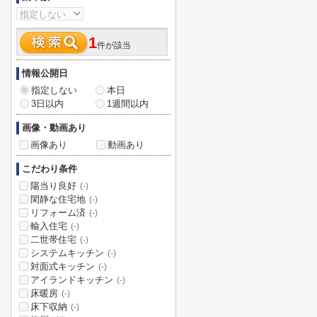
1
件が該当
情報公開日
指定しない
本日
3日以内
1週間以内
画像・動画あり
画像あり
動画あり
こだわり条件
陽当り良好
(-)
閑静な住宅地
(-)
リフォーム済
(-)
輸入住宅
(-)
二世帯住宅
(-)
システムキッチン
(-)
対面式キッチン
(-)
アイランドキッチン
(-)
床暖房
(-)
床下収納
(-)