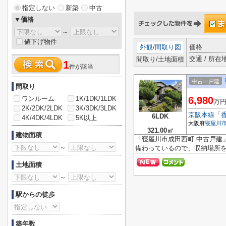
指定しない
新築
中古
▼価格
～
値下げ物件
外観
/
間取り図
価格
交通 / 所在
間取り/土地面積
1
件が該当
中古一戸建
間取り
ワンルーム
1K/1DK/1LDK
6,980
万
2K/2DK/2LDK
3K/3DK/3LDK
京阪本線
「
6LDK
4K/4DK/4LDK
5K以上
大阪府
寝屋川
321.00㎡
建物面積
「寝屋川市成田西町 中古戸建
～
備わっているので、収納場所を
土地面積
～
駅からの徒歩
築年数