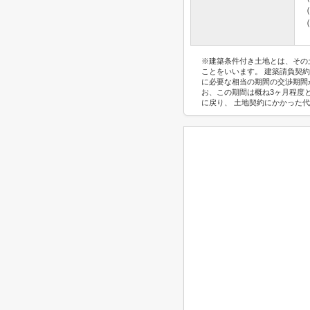
※建築条件付き土地とは、その
ことをいいます。 建築請負契
に必要な相当の期間の交渉期間
お、この期間は概ね3ヶ月程度
に戻り、 土地契約にかかった