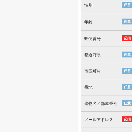
性別
任意
年齢
任意
郵便番号
必須
都道府県
任意
市区町村
任意
番地
任意
建物名／部屋番号
任意
メールアドレス
必須