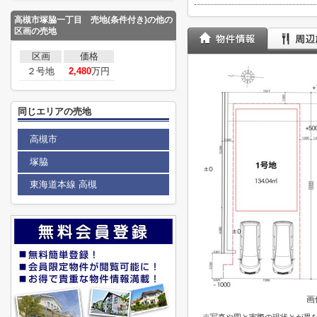
高槻市塚脇一丁目 売地(条件付き)の他の
区画の売地
区画
価格
２号地
2,480
万円
同じエリアの売地
高槻市
塚脇
東海道本線 高槻
画