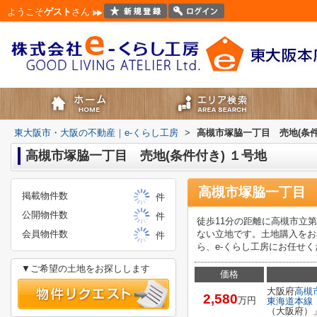
ようこそ
ゲスト
さん
東大阪市・大阪の不動産｜e-くらし工房
>
高槻市塚脇一丁目 売地(条件
高槻市塚脇一丁目 売地(条件付き) １号地
高槻市塚脇一丁目 
掲載物件数
件
公開物件数
件
徒歩11分の距離に高槻市立
会員物件数
ない立地です。土地購入をお
件
ら、e-くらし工房にお任せくださ
▼ご希望の土地をお探しします
価格
大阪府
高槻
2,580
万円
東海道本線
（大阪府）」