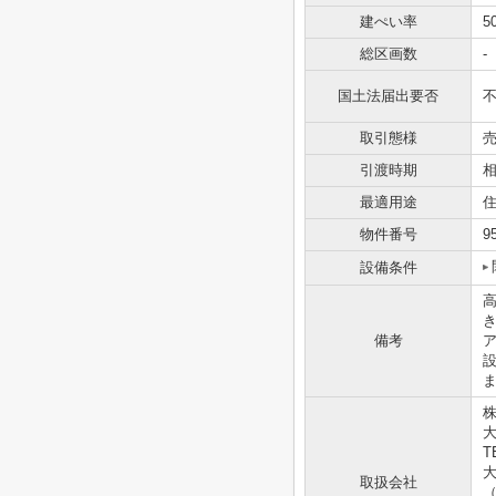
建ぺい率
5
総区画数
-
国土法届出要否
取引態様
引渡時期
最適用途
物件番号
9
設備条件
き
備考
ア
株
T
大
取扱会社