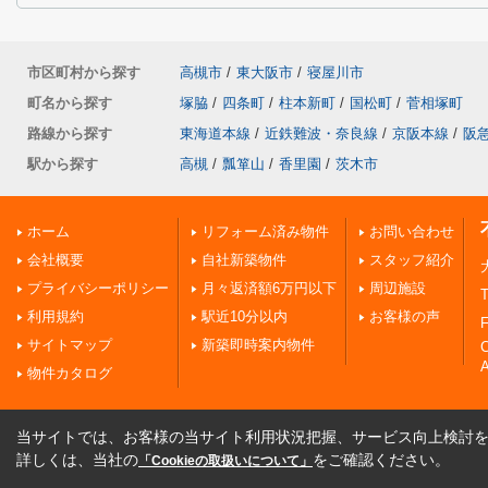
市区町村から探す
高槻市
/
東大阪市
/
寝屋川市
町名から探す
塚脇
/
四条町
/
柱本新町
/
国松町
/
菅相塚町
路線から探す
東海道本線
/
近鉄難波・奈良線
/
京阪本線
/
阪
駅から探す
高槻
/
瓢箪山
/
香里園
/
茨木市
ホーム
リフォーム済み物件
お問い合わせ
会社概要
自社新築物件
スタッフ紹介
プライバシーポリシー
月々返済額6万円以下
周辺施設
T
利用規約
駅近10分以内
お客様の声
F
サイトマップ
新築即時案内物件
A
物件カタログ
当サイトでは、お客様の当サイト利用状況把握、サービス向上検討を目
詳しくは、当社の
をご確認ください。
「Cookieの取扱いについて」