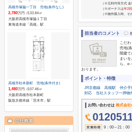
（※元利均等方式 金
高槻市塚脇一丁目 売地(条件なし)
（※ボーナスは
年2回
2,780
万円 -/133.84㎡
（※物件購入時、そ
大阪府高槻市塚脇１丁目
東海道本線「高槻」駅
担当者のコメント
こだわ
売地(
階建て
まいを
ら、e
おります。
ポイント・特徴
高槻市柱本新町 売地(条件付き)
JR京都線
高槻駅
仲介手
1,480
万円 -/107.46㎡
対応
当社スタッフ一押物
大阪府高槻市柱本新町
阪急京都本線「茨木市」駅
お問い合わせは
株式会社
012051
9：00～21：0