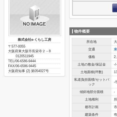
物件概要
株式会社e-くらし工房
所在地
〒577-0055
交通
大阪府東大阪市長栄寺２－8
0120511945
価格
2
TEL/06-6586-9444
土地の敷金/保証金
-/-
FAX/06-6586-9445
大阪府知事 (2) 第054027号
土地面積(坪数)
1
私道負担面積/セットバ
-
ック
傾斜地部分面積
-
土地権利
都市計画
建築条件