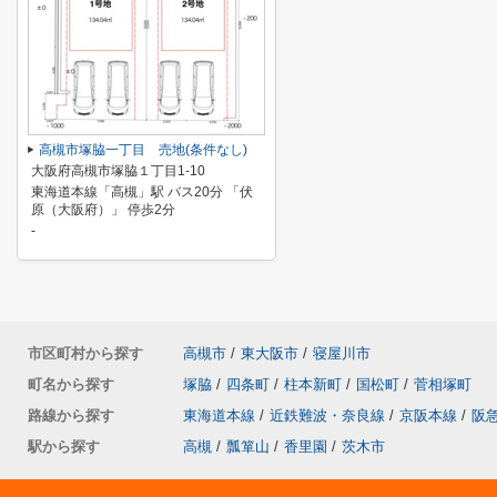
高槻市塚脇一丁目 売地(条件なし)
大阪府高槻市塚脇１丁目1-10
東海道本線「高槻」駅 バス20分 「伏
原（大阪府）」 停歩2分
-
市区町村から探す
高槻市
/
東大阪市
/
寝屋川市
町名から探す
塚脇
/
四条町
/
柱本新町
/
国松町
/
菅相塚町
路線から探す
東海道本線
/
近鉄難波・奈良線
/
京阪本線
/
阪
駅から探す
高槻
/
瓢箪山
/
香里園
/
茨木市