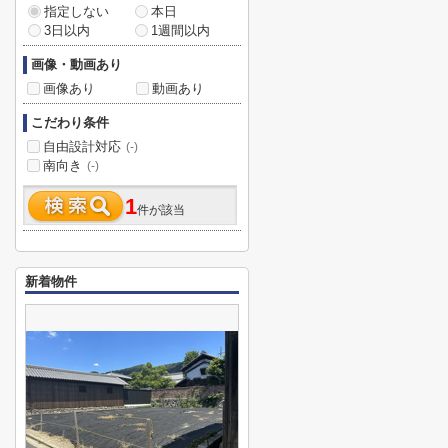
指定しない
本日
3日以内
1週間以内
画像・動画あり
画像あり
動画あり
こだわり条件
自由設計対応
(-)
南向き
(-)
1
件が該当
新着物件