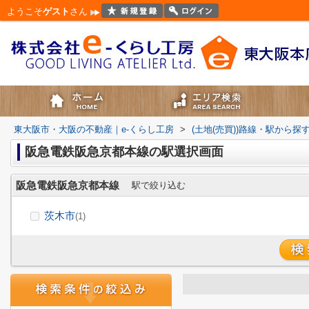
ようこそ
ゲスト
さん
東大阪市・大阪の不動産｜e-くらし工房
>
(土地(売買))路線・駅から探
阪急電鉄阪急京都本線の駅選択画面
阪急電鉄阪急京都本線
駅で絞り込む
茨木市
(1)