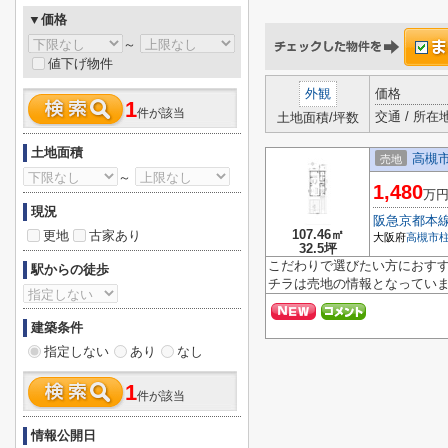
▼価格
～
値下げ物件
外観
価格
1
件が該当
交通 / 所在
土地面積/坪数
土地面積
高槻市
売地
～
1,480
万
現況
阪急京都本
107.46㎡
更地
古家あり
大阪府
高槻市
32.5坪
こだわりで選びたい方におすす
駅からの徒歩
チラは売地の情報となっていま
建築条件
指定しない
あり
なし
1
件が該当
情報公開日