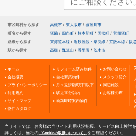
にご相談ください
市区町村から探す
高槻市
/
東大阪市
/
寝屋川市
町名から探す
塚脇
/
四条町
/
柱本新町
/
国松町
/
菅相塚町
路線から探す
東海道本線
/
近鉄難波・奈良線
/
京阪本線
/
阪
駅から探す
高槻
/
瓢箪山
/
香里園
/
茨木市
ホーム
リフォーム済み物件
お問い合わせ
会社概要
自社新築物件
スタッフ紹介
プライバシーポリシー
月々返済額6万円以下
周辺施設
T
利用規約
駅近10分以内
お客様の声
F
サイトマップ
新築即時案内物件
A
物件カタログ
当サイトでは、お客様の当サイト利用状況把握、サービス向上検討を目
詳しくは、当社の
をご確認ください。
「Cookieの取扱いについて」