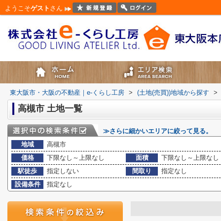
ようこそ
ゲスト
さん
東大阪市・大阪の不動産｜e-くらし工房
>
(土地(売買))地域から探す
>
高槻市 土地一覧
≫さらに細かいエリアに絞って見る。
地域
高槻市
価格
下限なし～上限なし
面積
下限なし～上限なし
駅徒歩
指定しない
間取り
指定なし
設備条件
指定なし