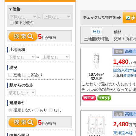
▼価格
～
値下げ物件
外観
価格
5
件が該当
交通 / 所在
土地面積/坪数
土地面積
高槻市
売地
～
1,480
万
現況
阪急京都本
107.46㎡
更地
古家あり
大阪府
高槻市
32.5坪
こだわりで選びたい方におすす
駅からの徒歩
チラは売地の情報となっていま
建築条件
指定しない
あり
なし
高槻市
売地
5
2,480
件が該当
万
東海道本線
情報公開日