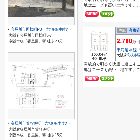
地はニーズも高い土地です。こ
寝屋川市国松町P3 売地(条件付き)
高槻市
売地
大阪府寝屋川市国松町5-7
2,780
京阪本線「香里園」駅 徒歩23分
万
-
東海道本線
133.84㎡
大阪府
高槻市
40.48坪
開放的で明るく快適に過ごす
地はニーズも高い土地です。こ
寝屋川市菅相塚町 売地(条件付き)
大阪府寝屋川市菅相塚町1-2
京阪本線「香里園」駅 徒歩15分