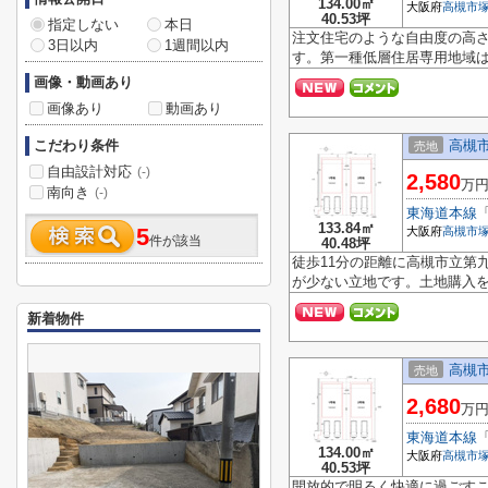
134.00㎡
大阪府
高槻市
40.53坪
指定しない
本日
注文住宅のような自由度の高
3日以内
1週間以内
す。第一種低層住居専用地域は
画像・動画あり
画像あり
動画あり
こだわり条件
高槻市
売地
自由設計対応
(-)
2,580
万
南向き
(-)
東海道本線
133.84㎡
5
大阪府
高槻市
件が該当
40.48坪
徒歩11分の距離に高槻市立第
が少ない立地です。土地購入を
新着物件
高槻市
売地
2,680
万
東海道本線
134.00㎡
大阪府
高槻市
40.53坪
開放的で明るく快適に過ごす