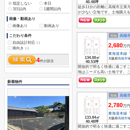
40.48坪
指定しない
本日
徒歩11分の距離に高槻市立第
3日以内
1週間以内
が少ない立地です。土地購入を
画像・動画あり
画像あり
動画あり
こだわり条件
高槻市
売地
自由設計対応
(-)
2,680
万
南向き
(-)
東海道本線
134.00㎡
4
大阪府
高槻市
件が該当
40.53坪
開放的で明るく快適に過ごす
地はニーズも高い土地です。こ
新着物件
高槻市
売地
2,780
万
東海道本線
133.84㎡
大阪府
高槻市
40.48坪
開放的で明るく快適に過ごす