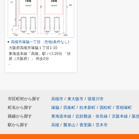
高槻市塚脇一丁目 売地(条件なし)
大阪府高槻市塚脇１丁目1-10
東海道本線「高槻」駅 バス20分 「伏
原（大阪府）」 停歩2分
-
市区町村から探す
高槻市
/
東大阪市
/
寝屋川市
町名から探す
塚脇
/
四条町
/
柱本新町
/
国松町
/
菅相塚町
路線から探す
東海道本線
/
近鉄難波・奈良線
/
京阪本線
/
阪
駅から探す
高槻
/
瓢箪山
/
香里園
/
茨木市