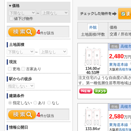
▼価格
～
値下げ物件
外観
価格
4
件が該当
交通 / 所在
土地面積/坪数
土地面積
高槻市
売地
～
2,480
万
現況
東海道本線
134.00㎡
更地
古家あり
大阪府
高槻市
40.53坪
注文住宅のような自由度の高
駅からの徒歩
す。第一種低層住居専用地域は
建築条件
指定しない
あり
なし
高槻市
売地
4
2,580
件が該当
万
東海道本線
情報公開日
133.84㎡
大阪府
高槻市