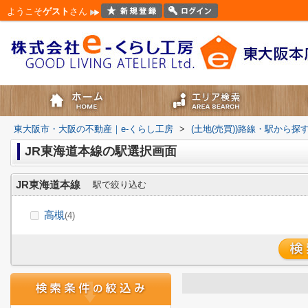
ようこそ
ゲスト
さん
東大阪市・大阪の不動産｜e-くらし工房
>
(土地(売買))路線・駅から探
JR東海道本線の駅選択画面
JR東海道本線
駅で絞り込む
高槻
(4)