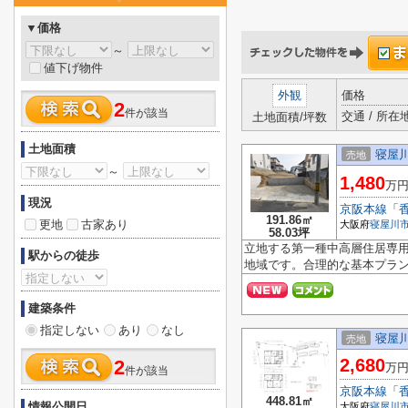
▼価格
～
値下げ物件
外観
価格
2
件が該当
交通 / 所在
土地面積/坪数
土地面積
寝屋川
売地
～
1,480
万
現況
京阪本線
「
191.86㎡
更地
古家あり
大阪府
寝屋川
58.03坪
立地する第一種中高層住居専
駅からの徒歩
地域です。合理的な基本プラン
建築条件
指定しない
あり
なし
寝屋川
売地
2,680
2
万
件が該当
京阪本線
「
448.81㎡
情報公開日
大阪府
寝屋川