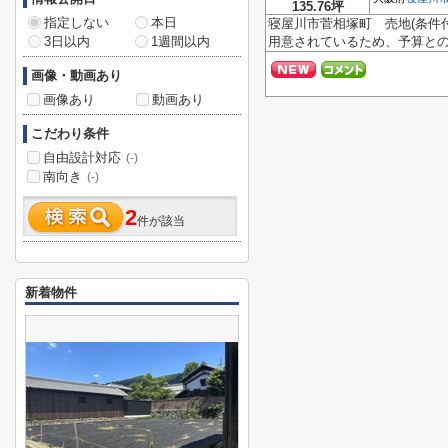
135.76坪
指定しない
本日
寝屋川市菅相塚町 売地(条件
3日以内
1週間以内
用意されているため、予算との
画像・動画あり
画像あり
動画あり
こだわり条件
自由設計対応
(-)
南向き
(-)
2
件が該当
新着物件