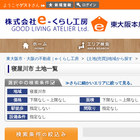
ようこそ
ゲスト
さん
東大阪市・大阪の不動産｜e-くらし工房
>
(土地(売買))地域から探す
>
寝屋川市 土地一覧
≫さらに細かいエリアに絞って見る。
地域
寝屋川市
価格
下限なし～上限なし
面積
下限なし～上限なし
駅徒歩
指定しない
間取り
指定なし
設備条件
指定なし