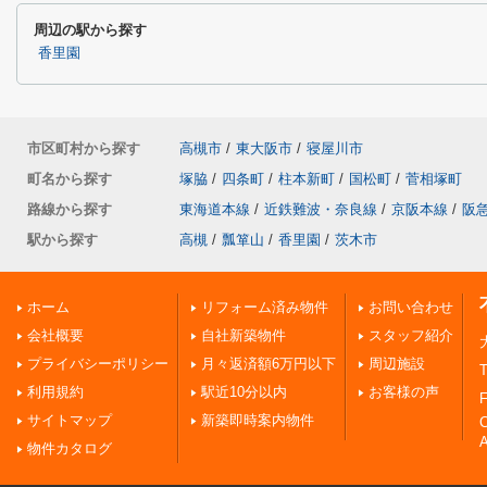
周辺の駅から探す
香里園
市区町村から探す
高槻市
/
東大阪市
/
寝屋川市
町名から探す
塚脇
/
四条町
/
柱本新町
/
国松町
/
菅相塚町
路線から探す
東海道本線
/
近鉄難波・奈良線
/
京阪本線
/
阪
駅から探す
高槻
/
瓢箪山
/
香里園
/
茨木市
ホーム
リフォーム済み物件
お問い合わせ
会社概要
自社新築物件
スタッフ紹介
プライバシーポリシー
月々返済額6万円以下
周辺施設
T
利用規約
駅近10分以内
お客様の声
F
サイトマップ
新築即時案内物件
A
物件カタログ