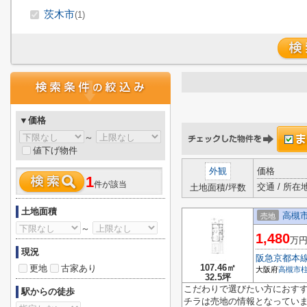
茨木市
(1)
▼価格
～
値下げ物件
外観
価格
1
件が該当
交通 / 所在
土地面積/坪数
土地面積
高槻市
売地
～
1,480
万
現況
阪急京都本
107.46㎡
更地
古家あり
大阪府
高槻市
32.5坪
こだわりで選びたい方におすす
駅からの徒歩
チラは売地の情報となっていま