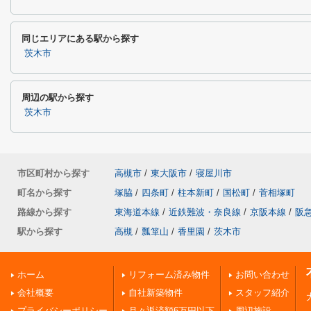
同じエリアにある駅から探す
茨木市
周辺の駅から探す
茨木市
市区町村から探す
高槻市
/
東大阪市
/
寝屋川市
町名から探す
塚脇
/
四条町
/
柱本新町
/
国松町
/
菅相塚町
路線から探す
東海道本線
/
近鉄難波・奈良線
/
京阪本線
/
阪
駅から探す
高槻
/
瓢箪山
/
香里園
/
茨木市
ホーム
リフォーム済み物件
お問い合わせ
会社概要
自社新築物件
スタッフ紹介
プライバシーポリシー
月々返済額6万円以下
周辺施設