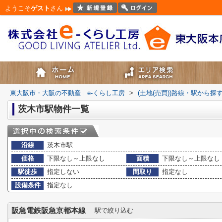
ようこそ
ゲスト
さん
東大阪市・大阪の不動産｜e-くらし工房
>
(土地(売買))路線・駅から探
茨木市駅物件一覧
沿線
茨木市駅
価格
下限なし～上限なし
面積
下限なし～上限なし
駅徒歩
指定しない
間取り
指定なし
設備条件
指定なし
阪急電鉄阪急京都本線
駅で絞り込む