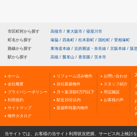
市区町村から探す
高槻市
/
東大阪市
/
寝屋川市
町名から探す
塚脇
/
四条町
/
柱本新町
/
国松町
/
菅相塚町
路線から探す
東海道本線
/
近鉄難波・奈良線
/
京阪本線
/
阪
駅から探す
高槻
/
瓢箪山
/
香里園
/
茨木市
ホーム
リフォーム済み物件
お問い合わせ
会社概要
自社新築物件
スタッフ紹介
プライバシーポリシー
月々返済額6万円以下
周辺施設
T
利用規約
駅近10分以内
お客様の声
F
サイトマップ
新築即時案内物件
A
物件カタログ
当サイトでは、お客様の当サイト利用状況把握、サービス向上検討を目