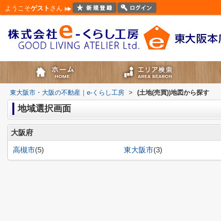
ようこそ
ゲスト
さん
東大阪市・大阪の不動産｜e-くらし工房
>
(土地(売買))地図から探す
地域選択画面
大阪府
高槻市
(5)
東大阪市
(3)