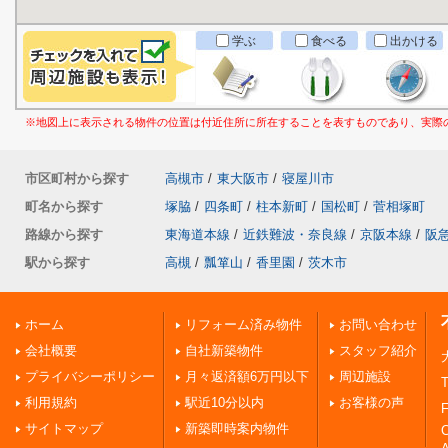
学ぶ
食べる
出かける
※地図上に表示される物件の位置は付近住所に所在することを表すものであり、実際
市区町村から探す
高槻市
/
東大阪市
/
寝屋川市
町名から探す
塚脇
/
四条町
/
柱本新町
/
国松町
/
菅相塚町
路線から探す
東海道本線
/
近鉄難波・奈良線
/
京阪本線
/
阪
駅から探す
高槻
/
瓢箪山
/
香里園
/
茨木市
ホーム
リフォーム済み物件
お問い合わせ
会社概要
自社新築物件
スタッフ紹介
プライバシーポリシー
月々返済額6万円以下
周辺施設
T
利用規約
駅近10分以内
お客様の声
F
サイトマップ
新築即時案内物件