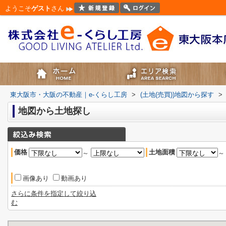
ようこそ
ゲスト
さん
東大阪市・大阪の不動産｜e-くらし工房
>
(土地(売買))地図から探す
>
地図から土地探し
価格
土地面積
～
画像あり
動画あり
さらに条件を指定して絞り込
む